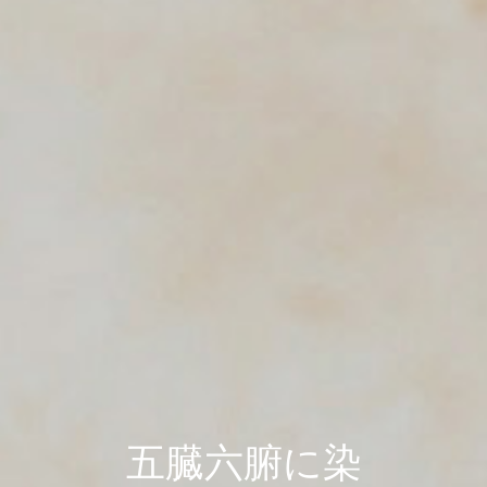
五臓六腑に染
五臓六腑に染