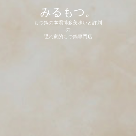
みるもつ。
みるもつ。
もつ鍋の本場博多美味いと評判
もつ鍋の本場博多美味いと評判
の
の
隠れ家的もつ鍋専門店
隠れ家的もつ鍋専門店